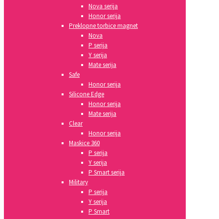
Nova serija
Honor serija
Preklopne torbice magnet
Nova
P serija
Y serija
Mate serija
Safe
Honor serija
Silicone Edge
Honor serija
Mate serija
Clear
Honor serija
Maskice 360
P serija
Y serija
P Smart serija
Military
P serija
Y serija
P Smart