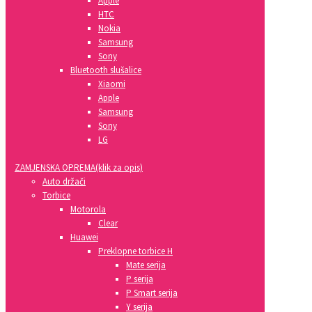
Apple
HTC
Nokia
Samsung
Sony
Bluetooth slušalice
Xiaomi
Apple
Samsung
Sony
LG
ZAMJENSKA OPREMA(klik za opis)
Auto držači
Torbice
Motorola
Clear
Huawei
Preklopne torbice H
Mate serija
P serija
P Smart serija
Y serija