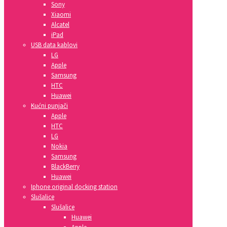
Sony
Xiaomi
Alcatel
iPad
USB data kablovi
LG
Apple
Samsung
HTC
Huawei
Kućni punjači
Apple
HTC
LG
Nokia
Samsung
BlackBerry
Huawei
Iphone original docking station
Slušalice
Slušalice
Huawei