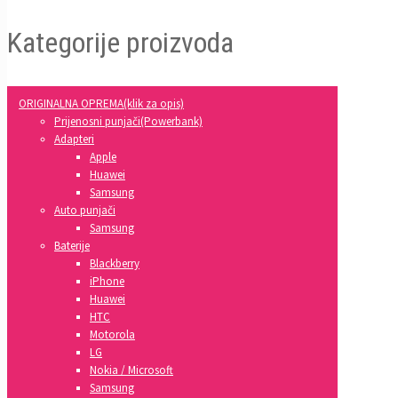
Kategorije proizvoda
ORIGINALNA OPREMA(klik za opis)
Prijenosni punjači(Powerbank)
Adapteri
Apple
Huawei
Samsung
Auto punjači
Samsung
Baterije
Blackberry
iPhone
Huawei
HTC
Motorola
LG
Nokia / Microsoft
Samsung