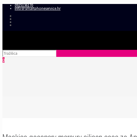
0915136170
info＠smartphoneservice.hr
0