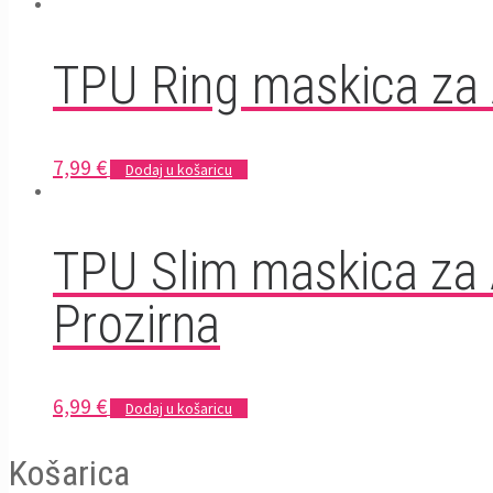
TPU Ring maskica za 
7,99
€
Dodaj u košaricu
TPU Slim maskica za 
Prozirna
6,99
€
Dodaj u košaricu
Košarica