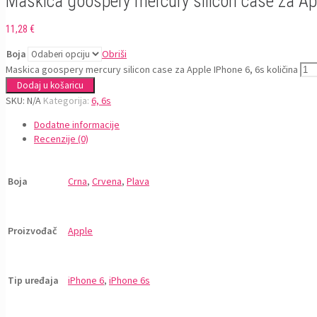
Maskica goospery mercury silicon case za Ap
11,28
€
Boja
Obriši
Maskica goospery mercury silicon case za Apple IPhone 6, 6s količina
Dodaj u košaricu
SKU:
N/A
Kategorija:
6, 6s
Dodatne informacije
Recenzije (0)
Boja
Crna
,
Crvena
,
Plava
Proizvođač
Apple
Tip uređaja
iPhone 6
,
iPhone 6s