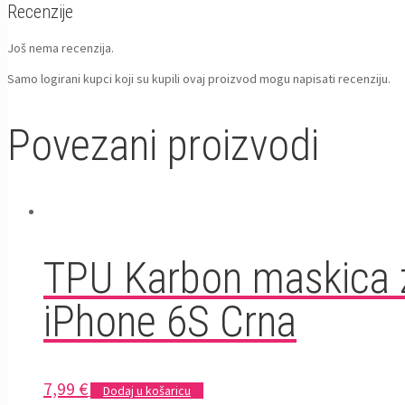
Recenzije
Još nema recenzija.
Samo logirani kupci koji su kupili ovaj proizvod mogu napisati recenziju.
Povezani proizvodi
TPU Karbon maskica z
iPhone 6S Crna
7,99
€
Dodaj u košaricu