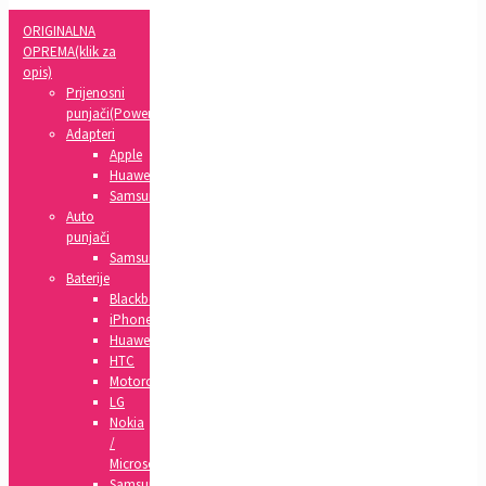
ORIGINALNA
OPREMA(klik za
opis)
Prijenosni
punjači(Powerbank)
Adapteri
Apple
Huawei
Samsung
Auto
punjači
Samsung
Baterije
Blackberry
iPhone
Huawei
HTC
Motorola
LG
Nokia
/
Microsoft
Samsung