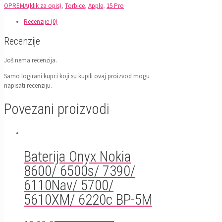
OPREMA(klik za opis)
,
Torbice
,
Apple
,
15 Pro
Recenzije (0)
Recenzije
Još nema recenzija.
Samo logirani kupci koji su kupili ovaj proizvod mogu
napisati recenziju.
Povezani proizvodi
Baterija Onyx Nokia
8600/ 6500s/ 7390/
6110Nav/ 5700/
5610XM/ 6220c BP-5M