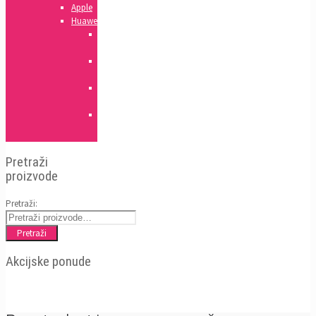
Apple
Huawei
Honor
serija
Mate
serija
Y
serija
P
serija
Pretraži
proizvode
Pretraži:
Pretraži
Akcijske ponude