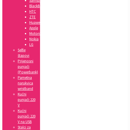
Samsung
BlackBerry
HTC
ZTE
Huawei
Apple
Motorola
Nokia
LG
Selfie
štapovi
Prijenosni
punjači
(Powerbank)
Pametna
narukvica
wristband
Kućni
punjači 220
V
Kućni
punjači 220
V na USB
Stalci za