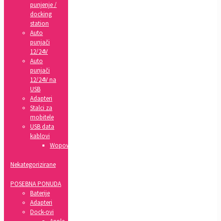
punjenje /
docking
station
Auto
punjači
12/24V
Auto
punjači
12/24V na
USB
Adapteri
Stalci za
mobitele
USB data
kablovi
Wopow
Nekategorizirane
POSEBNA PONUDA
Baterije
Adapteri
Dock-ovi