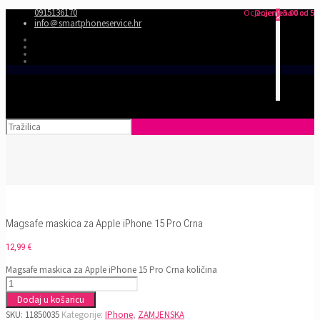
0915136170
Ocjenjeno
Ocjenjeno
Ocjenjeno
5.00
0
0
od 5
od 5
od 5
0
info＠smartphoneservice.hr
Magsafe maskica za Apple iPhone 15 Pro Crna
12,99
€
Magsafe maskica za Apple iPhone 15 Pro Crna količina
Dodaj u košaricu
SKU:
11850035
Kategorije:
IPhone
,
ZAMJENSKA