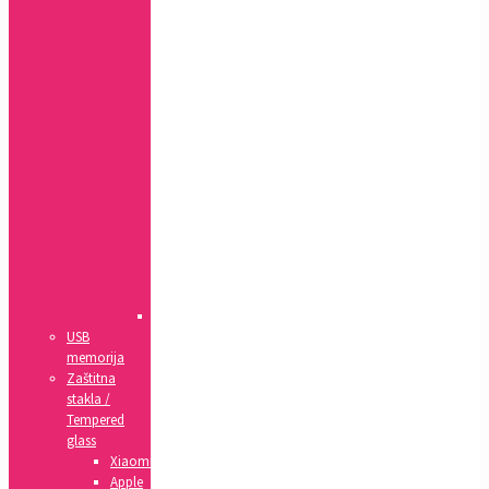
7+,
8+
7,
8,
SE(2020)
5,
5s,
SE
4,
4s
5c
6,
6s
6+,
6s+
IPad
USB
memorija
Zaštitna
stakla /
Tempered
glass
Xiaomi
Apple