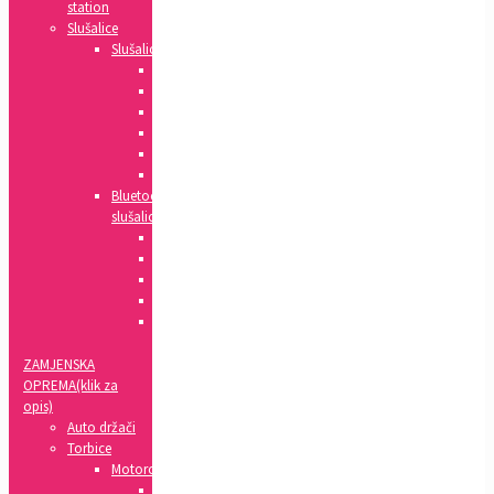
station
Slušalice
Slušalice
Huawei
Apple
HTC
Nokia
Samsung
Sony
Bluetooth
slušalice
Xiaomi
Apple
Samsung
Sony
LG
ZAMJENSKA
OPREMA(klik za
opis)
Auto držači
Torbice
Motorola
Clear