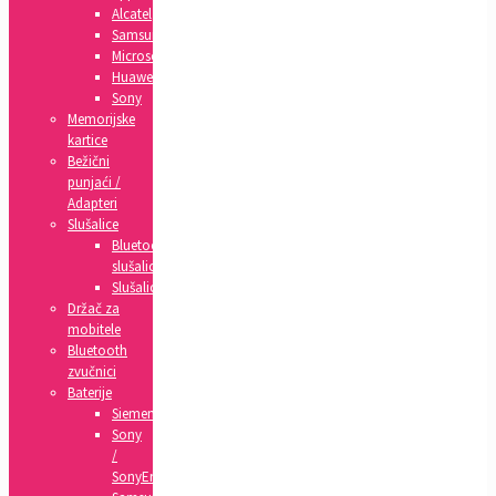
Alcatel
Samsung
Microsoft
Huawei
Sony
Memorijske
kartice
Bežični
punjaći /
Adapteri
Slušalice
Bluetooth
slušalice
Slušalice
Držač za
mobitele
Bluetooth
zvučnici
Baterije
Siemens
Sony
/
SonyEricsson