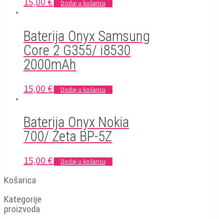
15,00
€
Dodaj u košaricu
Baterija Onyx Samsung
Core 2 G355/ i8530
2000mAh
15,00
€
Dodaj u košaricu
Baterija Onyx Nokia
700/ Zeta BP-5Z
15,00
€
Dodaj u košaricu
Košarica
Kategorije
proizvoda