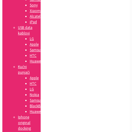
Sony
Xiaomi
Alcatel
iPad
USB data
kablovi
LG
Apple
Samsung
HTC
Huawei
Kućni
punjači
Apple
HTC
LG
Nokia
Samsung
BlackBerry
Huawei
Iphone
original
docking