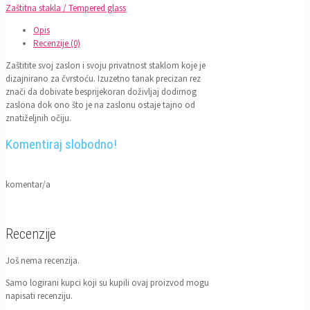
Zaštitna stakla / Tempered glass
Opis
Recenzije (0)
Zaštitite svoj zaslon i svoju privatnost staklom koje je
dizajnirano za čvrstoću. Izuzetno tanak precizan rez
znači da dobivate besprijekoran doživljaj dodirnog
zaslona dok ono što je na zaslonu ostaje tajno od
znatiželjnih očiju.
Komentiraj slobodno!
komentar/a
Recenzije
Još nema recenzija.
Samo logirani kupci koji su kupili ovaj proizvod mogu
napisati recenziju.