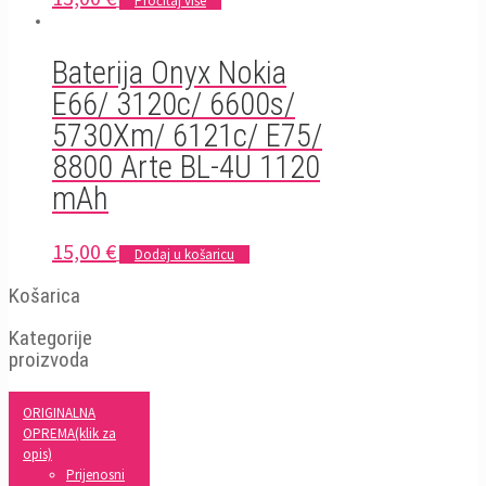
Pročitaj više
Baterija Onyx Nokia
E66/ 3120c/ 6600s/
5730Xm/ 6121c/ E75/
8800 Arte BL-4U 1120
mAh
15,00
€
Dodaj u košaricu
Košarica
Kategorije
proizvoda
ORIGINALNA
OPREMA(klik za
opis)
Prijenosni