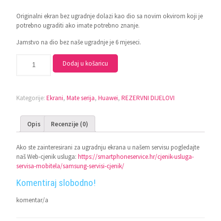
Originalni ekran bez ugradnje dolazi kao dio sa novim okvirom koji je
potrebno ugraditi ako imate potrebno znanje.
Jamstvo na dio bez naše ugradnje je 6 mjeseci.
Dodaj u košaricu
Kategorije:
Ekrani
,
Mate serija
,
Huawei
,
REZERVNI DIJELOVI
Opis
Recenzije (0)
Ako ste zainteresirani za ugradnju ekrana u našem servisu pogledajte
naš Web-cjenik usluga:
https://smartphoneservice.hr/cjenik-usluga-
servisa-mobitela/samsung-servisi-cjenik/
Komentiraj slobodno!
komentar/a