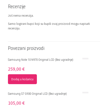
Recenzije
Još nema recenzija.
Samo logirani kupci koji su kupili ovaj proizvod mogu napisati
recenziju.
Povezani proizvodi
Samsung Note 10 N970 Original LCD (Bez ugradnje)
Ocjenjeno
0
259,00
€
od
5
Dodaj u košaricu
Samsung S7 G930 Original LCD (Bez ugradnje)
Ocjenjeno
0
105,00
€
od
5