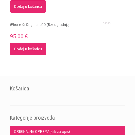
Dodaj u košaricu
iPhone Xr Original LCD (Bez ugradnje)
Ocjenjeno
0
95,00
€
od
5
Dodaj u košaricu
Košarica
Kategorije proizvoda
ORIGINALNA OPREMA(klik za opis)