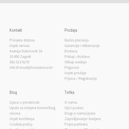
Kontakt
Prodaja
Provjera statusa
Načini plaćanja
Uvjeti servisa
Garancije i reklamacije
Avenija Dubrovnik 16
Dostava
10 000 Zagreb
Prikup i dostava
091-513-6170
Otkup uređaja
info＠smartphoneservice.hr
Prigovori
Uvjeti prodaje
Prijava / Registracija
Blog
Tvrtka
Izjava o privatnosti
O nama
Upute za izmjene korisničkog
Opći podaci
računa
Drugi o nama/press
Uvjeti korištenja
Zapošljavanje i karijera
Cookies policy
Popis partnera