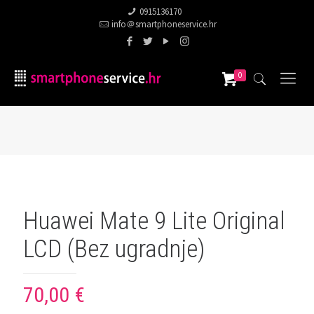
0915136170
info＠smartphoneservice.hr
0
Huawei Mate 9 Lite Original
LCD (Bez ugradnje)
70,00
€