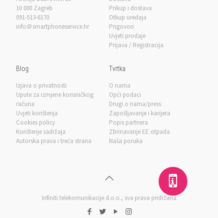
10 000 Zagreb
Prikup i dostava
091-513-6170
Otkup uređaja
info＠smartphoneservice.hr
Prigovori
Uvjeti prodaje
Prijava / Registracija
Blog
Tvrtka
Izjava o privatnosti
O nama
Upute za izmjene korisničkog
Opći podaci
računa
Drugi o nama/press
Uvjeti korištenja
Zapošljavanje i karijera
Cookies policy
Popis partnera
Korištenje sadržaja
Zbrinavanje EE otpada
Autorska prava i treća strana
Naša poruka
Infiniti telekomunikacije d.o.o.
, sva prava pridržana