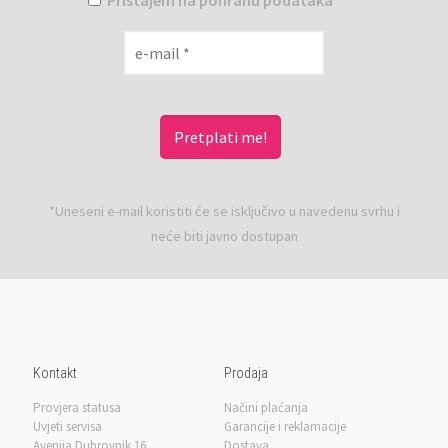
Pristajem na pohranu podataka
*Uneseni e-mail koristiti će se isključivo u navedenu svrhu i
neće biti javno dostupan
Kontakt
Prodaja
Provjera statusa
Načini plaćanja
Uvjeti servisa
Garancije i reklamacije
Avenija Dubrovnik 16
Dostava