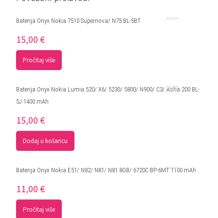
Baterija Onyx Nokia 7510 Supernova/ N75 BL-5BT
Ocjenjeno
0
15,00
€
od
5
Pročitaj više
Baterija Onyx Nokia Lumia 520/ X6/ 5230/ 5800/ N900/ C3/ Asha 200 BL-
Ocjenjeno
5J 1400 mAh
0
od
5
15,00
€
Dodaj u košaricu
Baterija Onyx Nokia E51/ N82/ N81/ N81 8GB/ 6720C BP-6MT 1100 mAh
Ocjenjeno
0
11,00
€
od
5
Pročitaj više