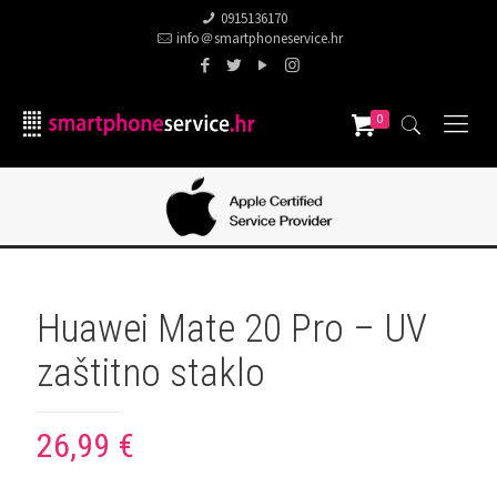
0915136170
info＠smartphoneservice.hr
0
Huawei Mate 20 Pro – UV
zaštitno staklo
26,99
€