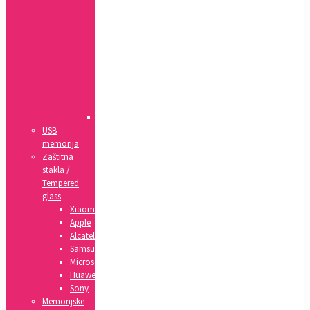
SE
4,
4s
5c
6,
6s
6+,
6s+
IPad
USB
memorija
Zaštitna
stakla /
Tempered
glass
Xiaomi
Apple
Alcatel
Samsung
Microsoft
Huawei
Sony
Memorijske