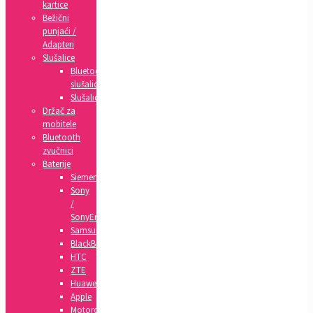
kartice
Bežični
punjaći /
Adapteri
Slušalice
Bluetooth
slušalice
Slušalice
Držač za
mobitele
Bluetooth
zvučnici
Baterije
Siemens
Sony
/
SonyEricsson
Samsung
BlackBerry
HTC
ZTE
Huawei
Apple
Motorola