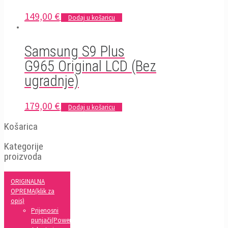
149,00
€
Dodaj u košaricu
Samsung S9 Plus
G965 Original LCD (Bez
ugradnje)
179,00
€
Dodaj u košaricu
Košarica
Kategorije
proizvoda
ORIGINALNA
OPREMA(klik za
opis)
Prijenosni
punjači(Powerbank)