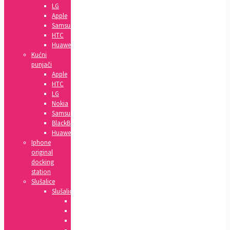
LG
Apple
Samsung
HTC
Huawei
Kućni
punjači
Apple
HTC
LG
Nokia
Samsung
BlackBerry
Huawei
Iphone
original
docking
station
Slušalice
Slušalice
Huawei
Apple
HTC