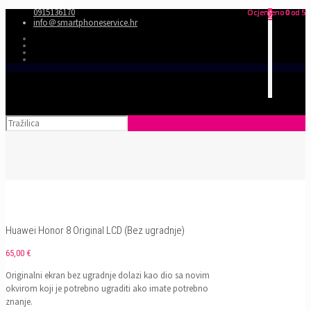
0915136170
Ocjenjeno
Ocjenjeno
Ocjenjeno
0
0
0
od 5
od 5
od 5
0
info＠smartphoneservice.hr
Huawei Honor 8 Original LCD (Bez ugradnje)
65,00
€
Originalni ekran bez ugradnje dolazi kao dio sa novim
okvirom koji je potrebno ugraditi ako imate potrebno
znanje.