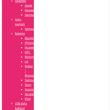
Adapteri
Apple
Huawei
Samsung
Auto
punjači
Samsung
Baterije
Blackberry
iPhone
Huawei
HTC
Motorola
LG
Nokia
/
Microsoft
Samsung
Sony
Xiaomi
Alcatel
iPad
USB data
kablovi