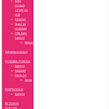
Auto
punjači
12/24V na
USB
Adapteri
Stalci za
mobitele
USB data
kablovi
Wopow
Nekategorizirane
POSEBNA PONUDA
Baterije
Adapteri
Dock-ovi
Apple
RASPRODAJA
Baterije
REZERVNI
DIJELOVI