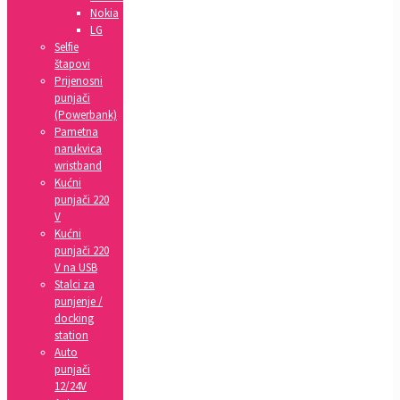
Nokia
LG
Selfie
štapovi
Prijenosni
punjači
(Powerbank)
Pametna
narukvica
wristband
Kućni
punjači 220
V
Kućni
punjači 220
V na USB
Stalci za
punjenje /
docking
station
Auto
punjači
12/24V