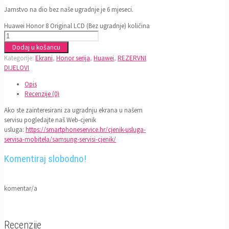
Jamstvo na dio bez naše ugradnje je 6 mjeseci.
Huawei Honor 8 Original LCD (Bez ugradnje) količina
Dodaj u košaricu
Kategorije:
Ekrani
,
Honor serija
,
Huawei
,
REZERVNI
DIJELOVI
Opis
Recenzije (0)
Ako ste zainteresirani za ugradnju ekrana u našem
servisu pogledajte naš Web-cjenik
usluga:
https://smartphoneservice.hr/cjenik-usluga-
servisa-mobitela/samsung-servisi-cjenik/
Komentiraj slobodno!
komentar/a
Recenzije