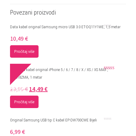
Povezani proizvodi
Data kabel original Samsung micro USB 3.0 ET-DQ11Y1WE, 1,5 metar
Ocjenjeno
0
10,49
€
od
5
Pročitaj više
USB Data kabel original iPhone 5 / 6 / 7 / 8 / X / XS / XS MAX ,
Ocjenjeno
MD818ZMA, 1 metar
5.00
od 5
Akcija!
29,99
€
14,49
€
Pročitaj više
Original Samsung USB tip C kabel EP-DW700CWE Bijeli
Ocjenjeno
0
6,99
€
od
5