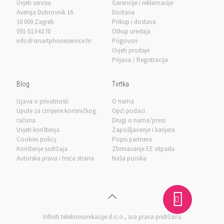
Uvjeti servisa
Garancije i reklamacije
Avenija Dubrovnik 16
Dostava
10 000 Zagreb
Prikup i dostava
091-513-6170
Otkup uređaja
info＠smartphoneservice.hr
Prigovori
Uvjeti prodaje
Prijava / Registracija
Blog
Tvrtka
Izjava o privatnosti
O nama
Upute za izmjene korisničkog
Opći podaci
računa
Drugi o nama/press
Uvjeti korištenja
Zapošljavanje i karijera
Cookies policy
Popis partnera
Korištenje sadržaja
Zbrinavanje EE otpada
Autorska prava i treća strana
Naša poruka
Infiniti telekomunikacije d.o.o.
, sva prava pridržana