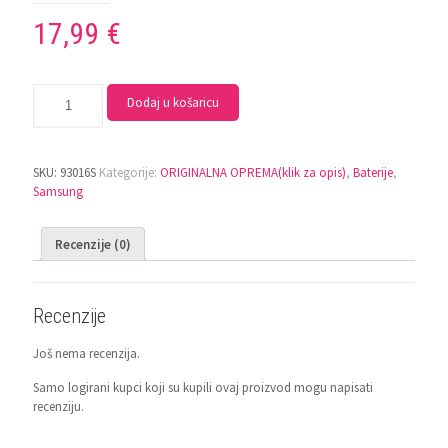
17,99
€
Dodaj u košaricu
SKU:
93016S
Kategorije:
ORIGINALNA OPREMA(klik za opis)
,
Baterije
,
Samsung
Recenzije (0)
Recenzije
Još nema recenzija.
Samo logirani kupci koji su kupili ovaj proizvod mogu napisati
recenziju.