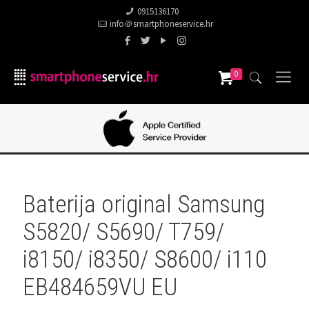
0915136170
info＠smartphoneservice.hr
0
Baterija original Samsung
S5820/ S5690/ T759/
i8150/ i8350/ S8600/ i110
EB484659VU EU