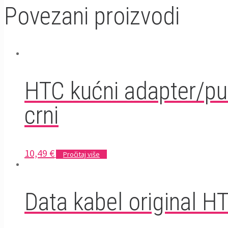
Povezani proizvodi
HTC kućni adapter/pu
crni
10,49
€
Pročitaj više
Data kabel original 