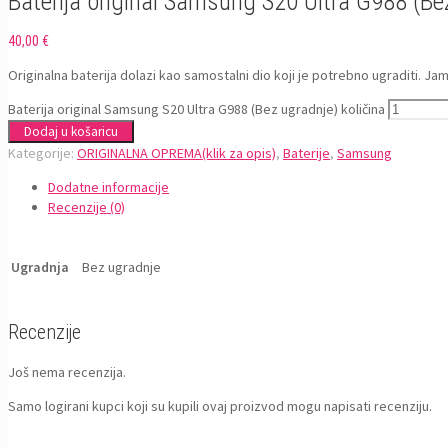
Baterija original Samsung S20 Ultra G988 (Be
40,00
€
Originalna baterija dolazi kao samostalni dio koji je potrebno ugraditi. Ja
Baterija original Samsung S20 Ultra G988 (Bez ugradnje) količina
Dodaj u košaricu
Kategorije:
ORIGINALNA OPREMA(klik za opis)
,
Baterije
,
Samsung
Dodatne informacije
Recenzije (0)
Ugradnja
Bez ugradnje
Recenzije
Još nema recenzija.
Samo logirani kupci koji su kupili ovaj proizvod mogu napisati recenziju.