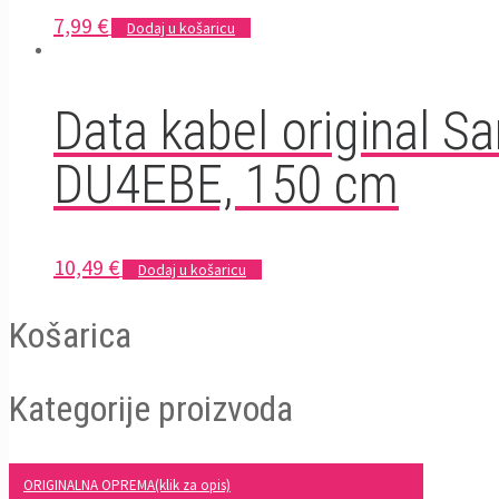
7,99
€
Dodaj u košaricu
Data kabel original 
DU4EBE, 150 cm
10,49
€
Dodaj u košaricu
Košarica
Kategorije proizvoda
ORIGINALNA OPREMA(klik za opis)