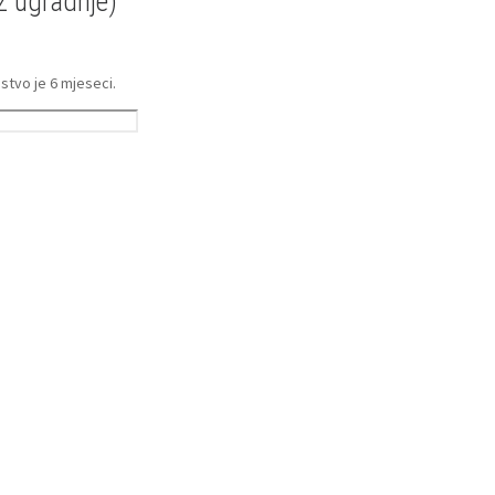
z ugradnje)
mstvo je 6 mjeseci.