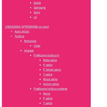
Apple
Samsung
Sony
LG
ZAMJENSKA OPREMA(klik za opis)
Auto držači
Torbice
Motorola
Clear
Huawei
Preklopne torbice H
Mate serija
P serija
P Smart serija
Y serija
Nova serija
Honor serija
Preklopne torbice magnet
Nova
P serija
Y serija