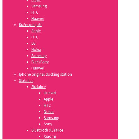
Samsung
HTC
Huawei
Kućni punjači
Apple
HTC
LG
Nokia
Samsung
BlackBerry
Huawei
Iphone original docking station
Slušalice
Slušalice
Huawei
Apple
HTC
Nokia
Samsung
Sony
Bluetooth slušalice
Xiaomi