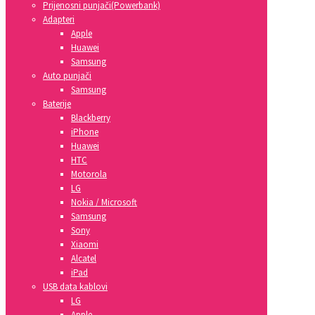
Prijenosni punjači(Powerbank)
Adapteri
Apple
Huawei
Samsung
Auto punjači
Samsung
Baterije
Blackberry
iPhone
Huawei
HTC
Motorola
LG
Nokia / Microsoft
Samsung
Sony
Xiaomi
Alcatel
iPad
USB data kablovi
LG
Apple