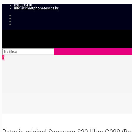
0915136170
info＠smartphoneservice.hr
0