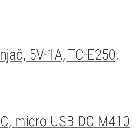
njač, 5V-1A, TC-E250,
HTC, micro USB DC M410