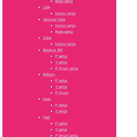
Mate serija
Safe
Honor serija
Silicone Edge
Honor serija
Mate serija
Clear
Honor serija
Maskice 360
P serija
Y serija
P Smart serija
Military
P serija
Y serija
P Smart
Heat
P serija
Y serija
Feel
P serija
Y serija
P Smart serija