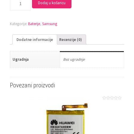
Dodaj u košaricu
Kategorije:
Baterije
,
Samsung
Dodatne informacije
Recenzije (0)
Ugradnja
Bez ugradnje
Povezani proizvodi
Ocjenjeno
0
od
5