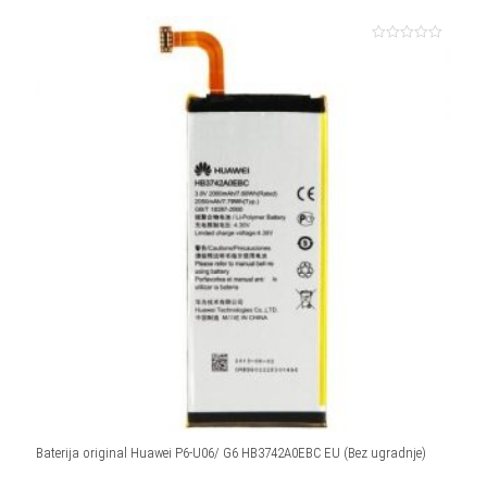
Ocjenjeno
0
od
5
Baterija original Huawei P6-U06/ G6 HB3742A0EBC EU (Bez ugradnje)