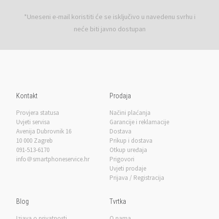
*Uneseni e-mail koristiti će se isključivo u navedenu svrhu i
neće biti javno dostupan
Kontakt
Prodaja
Provjera statusa
Načini plaćanja
Uvjeti servisa
Garancije i reklamacije
Avenija Dubrovnik 16
Dostava
10 000 Zagreb
Prikup i dostava
091-513-6170
Otkup uređaja
info＠smartphoneservice.hr
Prigovori
Uvjeti prodaje
Prijava / Registracija
Blog
Tvrtka
Izjava o privatnosti
O nama