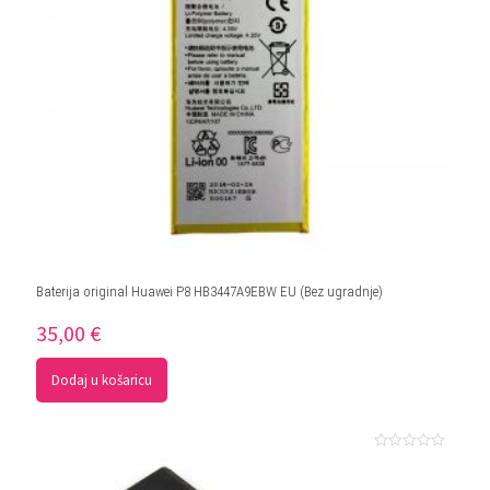
Baterija original Huawei P8 HB3447A9EBW EU (Bez ugradnje)
35,00
€
Dodaj u košaricu
Ocjenjeno
0
od