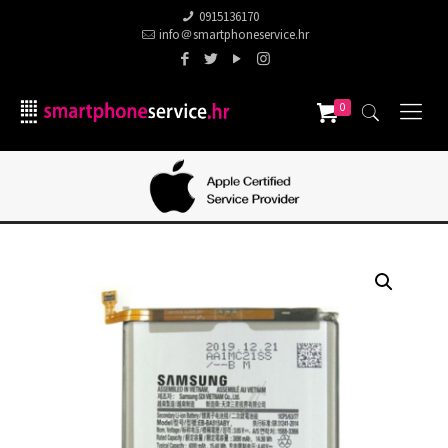
0915136170
info＠smartphoneservice.hr
0