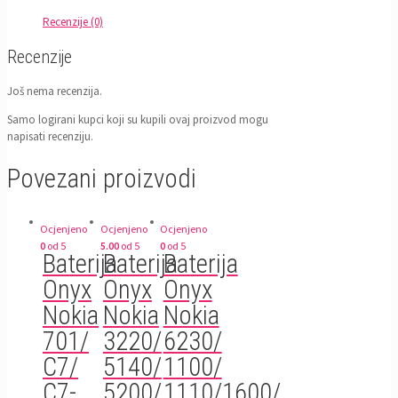
1300mAh
količina
Recenzije (0)
Recenzije
Još nema recenzija.
Samo logirani kupci koji su kupili ovaj proizvod mogu
napisati recenziju.
Povezani proizvodi
Ocjenjeno
Ocjenjeno
Ocjenjeno
0
od 5
5.00
od 5
0
od 5
Baterija
Baterija
Baterija
Onyx
Onyx
Onyx
Nokia
Nokia
Nokia
701/
3220/
6230/
C7/
5140/
1100/
C7-
5200/
1110/1600/