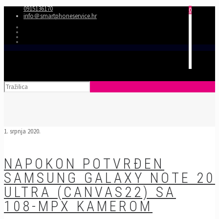
0915136170
0
info＠smartphoneservice.hr
1. srpnja 2020.
NAPOKON POTVRĐEN
SAMSUNG GALAXY NOTE 20
ULTRA (CANVAS22) SA
108-MPX KAMEROM