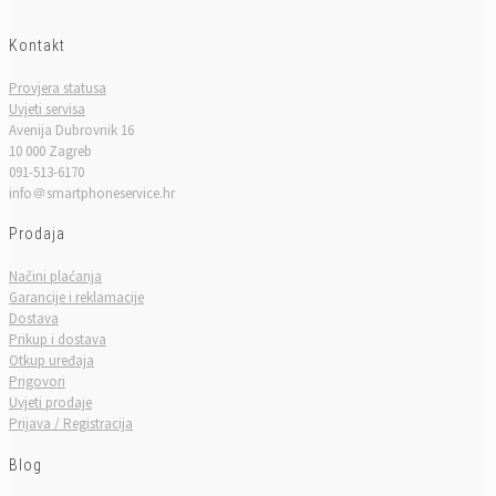
Kontakt
Provjera statusa
Uvjeti servisa
Avenija Dubrovnik 16
10 000 Zagreb
091-513-6170
info＠smartphoneservice.hr
Prodaja
Načini plaćanja
Garancije i reklamacije
Dostava
Prikup i dostava
Otkup uređaja
Prigovori
Uvjeti prodaje
Prijava / Registracija
Blog