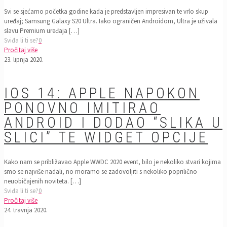
Svi se sjećamo početka godine kada je predstavljen impresivan te vrlo skup
uređaj; Samsung Galaxy S20 Ultra. Iako ograničen Androidom, Ultra je uživala
slavu Premium uređaja
[…]
Sviđa li ti se?
0
Pročitaj više
23. lipnja 2020.
IOS 14: APPLE NAPOKON
PONOVNO IMITIRAO
ANDROID I DODAO “SLIKA U
SLICI” TE WIDGET OPCIJE
Kako nam se približavao Apple WWDC 2020 event, bilo je nekoliko stvari kojima
smo se najviše nadali, no moramo se zadovoljiti s nekoliko poprilično
neuobičajenih noviteta.
[…]
Sviđa li ti se?
0
Pročitaj više
24. travnja 2020.