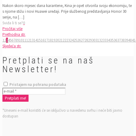
Nakon skoro mjesec dana karantene, Kina je opet otvorila svoju ekonomiju, te
s njome stižu i novi Huawei uređaji. Prije službenog predstavljanja Honor 30
serije, na
[…]
Sviđa li ti se?
0
Pročitaj više
Prethodna str.
1
2
3
4
5
6
7
8
9
10
11
12
13
14
15
16
17
18
19
20
21
22
23
24
25
26
27
28
29
30
31
32
33
34
35
36
37
38
39
40
41
Sljedeća str.
Pretplati se na naš
Newsletter!
Pristajem na pohranu podataka
*Uneseni e-mail koristiti će se isključivo u navedenu svrhu i neće biti javno
dostupan