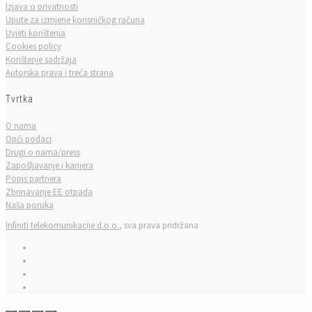
Izjava o privatnosti
Upute za izmjene korisničkog računa
Uvjeti korištenja
Cookies policy
Korištenje sadržaja
Autorska prava i treća strana
Tvrtka
O nama
Opći podaci
Drugi o nama/press
Zapošljavanje i karijera
Popis partnera
Zbrinavanje EE otpada
Naša poruka
Infiniti telekomunikacije d.o.o.
, sva prava pridržana