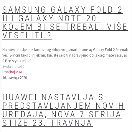
SAMSUNG GALAXY FOLD 2
ILI GALAXY NOTE 20.
KOJEM BI SE TREBALI VIŠE
VESELITI ?
Najnoviji nasljednik famoznog sklopivog smartphone-a; Galaxy Fold 2 će imati
veći 8-inčni fleksibilni ekran, kućište će biti napravljeno od lakšeg materijala, ali
S Pen stylus je
[…]
Sviđa li ti se?
0
Pročitaj više
16. travnja 2020.
HUAWEI NASTAVLJA S
PREDSTAVLJANJEM NOVIH
UREĐAJA, NOVA 7 SERIJA
STIŽE 23. TRAVNJA