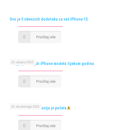
Ovo je 5 obveznih dodataka za vaš iPhone 15
Pročitaj više
25. ožujka 2023.
5 najpopularnijih iPhone modela tijekom godina
Pročitaj više
25. studenoga 2022.
BLACK FRIDAY akcija je počela
Pročitaj više