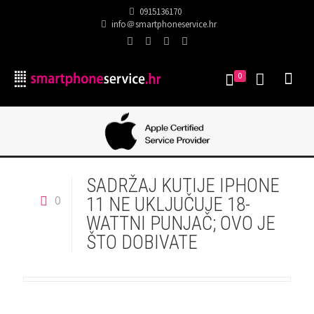
0915136170
info＠smartphoneservice.hr
0
SADRŽAJ KUTIJE IPHONE
0
11 NE UKLJUČUJE 18-
WATTNI PUNJAČ; OVO JE
ŠTO DOBIVATE