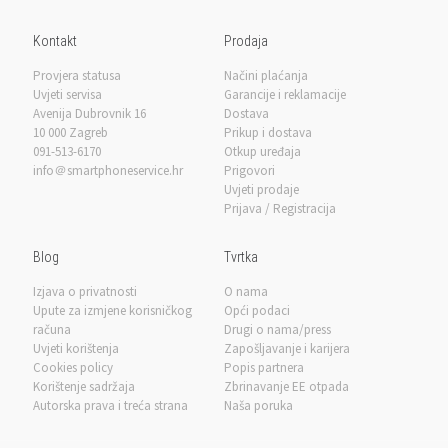
Kontakt
Prodaja
Provjera statusa
Načini plaćanja
Uvjeti servisa
Garancije i reklamacije
Avenija Dubrovnik 16
Dostava
10 000 Zagreb
Prikup i dostava
091-513-6170
Otkup uređaja
info＠smartphoneservice.hr
Prigovori
Uvjeti prodaje
Prijava / Registracija
Blog
Tvrtka
Izjava o privatnosti
O nama
Upute za izmjene korisničkog
Opći podaci
računa
Drugi o nama/press
Uvjeti korištenja
Zapošljavanje i karijera
Cookies policy
Popis partnera
Korištenje sadržaja
Zbrinavanje EE otpada
Autorska prava i treća strana
Naša poruka