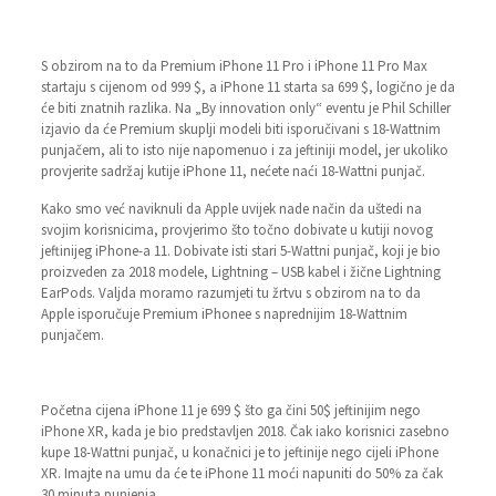
S obzirom na to da Premium iPhone 11 Pro i iPhone 11 Pro Max
startaju s cijenom od 999 $, a iPhone 11 starta sa 699 $, logično je da
će biti znatnih razlika. Na „By innovation only“ eventu je Phil Schiller
izjavio da će Premium skuplji modeli biti isporučivani s 18-Wattnim
punjačem, ali to isto nije napomenuo i za jeftiniji model, jer ukoliko
provjerite sadržaj kutije iPhone 11, nećete naći 18-Wattni punjač.
Kako smo već naviknuli da Apple uvijek nade način da uštedi na
svojim korisnicima, provjerimo što točno dobivate u kutiji novog
jeftinijeg iPhone-a 11. Dobivate isti stari 5-Wattni punjač, koji je bio
proizveden za 2018 modele, Lightning – USB kabel i žične Lightning
EarPods. Valjda moramo razumjeti tu žrtvu s obzirom na to da
Apple isporučuje Premium iPhonee s naprednijim 18-Wattnim
punjačem.
Početna cijena iPhone 11 je 699 $ što ga čini 50$ jeftinijim nego
iPhone XR, kada je bio predstavljen 2018. Čak iako korisnici zasebno
kupe 18-Wattni punjač, u konačnici je to jeftinije nego cijeli iPhone
XR. Imajte na umu da će te iPhone 11 moći napuniti do 50% za čak
30 minuta punjenja.