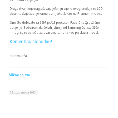
Druge stvari koje naglašavaju jeftiniju cijenu ovog uređaja su LCD
ekran te dvije zadnje kamere umjesto 3, kao na Premium modelu.
Ono što dobivate za 699$ je A13 procesor, Face ID te Qi bežično
punjenje. S obzirom da će biti jeftiniji od Samsung Galaxy S10e,
mnogi će se odlučiti za ovaj smartphone kao prijelazni model.
Komentiraj slobodno!
komentar/a
Slične objave
29. studenoga 2023.