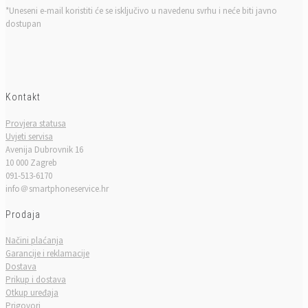
*Uneseni e-mail koristiti će se isključivo u navedenu svrhu i neće biti javno
dostupan
Kontakt
Provjera statusa
Uvjeti servisa
Avenija Dubrovnik 16
10 000 Zagreb
091-513-6170
info＠smartphoneservice.hr
Prodaja
Načini plaćanja
Garancije i reklamacije
Dostava
Prikup i dostava
Otkup uređaja
Prigovori