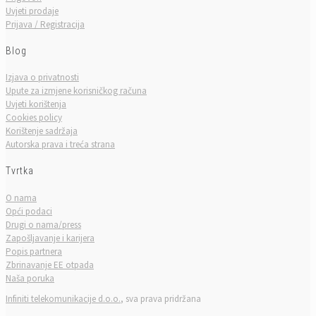
Uvjeti prodaje
Prijava / Registracija
Blog
Izjava o privatnosti
Upute za izmjene korisničkog računa
Uvjeti korištenja
Cookies policy
Korištenje sadržaja
Autorska prava i treća strana
Tvrtka
O nama
Opći podaci
Drugi o nama/press
Zapošljavanje i karijera
Popis partnera
Zbrinavanje EE otpada
Naša poruka
Infiniti telekomunikacije d.o.o.
, sva prava pridržana