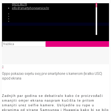
0915136170
0
info＠smartphoneservice.hr
0
Oppo pokazao svijetu svoj prvi smartphone s kamerom (kratko USC)
ispod ekrana
Zadnjih par godina se debatiralo kako će proizvođači
smanjiti omjer ekrana naspram kućišta te pritom
smanjiti urez selfie kamere. Uslijedile su rupe u
ekranima od strane Samsunga i Huaweia kako bi se bilo