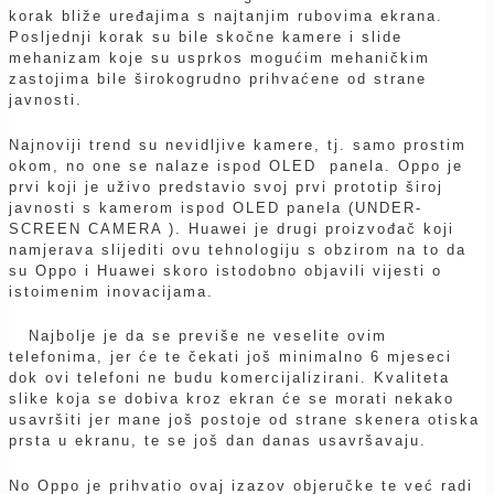
korak bliže uređajima s najtanjim rubovima ekrana.
Posljednji korak su bile skočne kamere i slide
mehanizam koje su usprkos mogućim mehaničkim
zastojima bile širokogrudno prihvaćene od strane
javnosti.
Najnoviji trend su nevidljive kamere, tj. samo prostim
okom, no one se nalaze ispod OLED panela. Oppo je
prvi koji je uživo predstavio svoj prvi prototip široj
javnosti s kamerom ispod OLED panela (UNDER-
SCREEN CAMERA ). Huawei je drugi proizvođač koji
namjerava slijediti ovu tehnologiju s obzirom na to da
su Oppo i Huawei skoro istodobno objavili vijesti o
istoimenim inovacijama.
Najbolje je da se previše ne veselite ovim
telefonima, jer će te čekati još minimalno 6 mjeseci
dok ovi telefoni ne budu komercijalizirani. Kvaliteta
slike koja se dobiva kroz ekran će se morati nekako
usavršiti jer mane još postoje od strane skenera otiska
prsta u ekranu, te se još dan danas usavršavaju.
No Oppo je prihvatio ovaj izazov objeručke te već radi