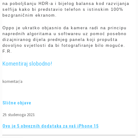
na poboljšanju HDR-a i bijelog balansa kod razvijanja
selfija kako bi predstavio telefon s istinskim 100%
bezgraničnim ekranom.
Oppo je ukratko objasnio da kamera radi na principu
naprednih algoritama u softwareu uz pomoć posebno
dizajniranog dijela prednjeg panela koji propušta
dovoljno svjetlosti da bi fotografiranje bilo moguće.
F.R.
Komentiraj slobodno!
komentar/a
Slične objave
29. studenoga 2023.
Ovo je 5 obveznih dodataka za vaš iPhone 15