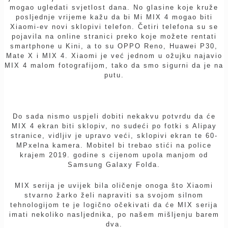
mogao ugledati svjetlost dana. No glasine koje kruže
posljednje vrijeme kažu da bi Mi MIX 4 mogao biti
Xiaomi-ev novi sklopivi telefon. Četiri telefona su se
pojavila na online stranici preko koje možete rentati
smartphone u Kini, a to su OPPO Reno, Huawei P30,
Mate X i MIX 4. Xiaomi je već jednom u ožujku najavio
MIX 4 malom fotografijom, tako da smo sigurni da je na
putu.
Do sada nismo uspjeli dobiti nekakvu potvrdu da će
MIX 4 ekran biti sklopiv, no sudeći po fotki s Alipay
stranice, vidljiv je upravo veći, sklopivi ekran te 60-
MPxelna kamera. Mobitel bi trebao stići na police
krajem 2019. godine s cijenom upola manjom od
Samsung Galaxy Folda.
MIX serija je uvijek bila oličenje onoga što Xiaomi
stvarno žarko želi napraviti sa svojom silnom
tehnologijom te je logično očekivati da će MIX serija
imati nekoliko nasljednika, po našem mišljenju barem
dva.