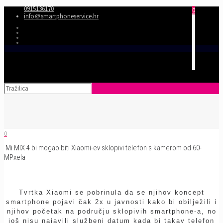
0915136170
0
info＠smartphoneservice.hr
0
Mi MIX 4 bi mogao biti Xiaomi-ev sklopivi telefon s kamerom od 60-
MPxela
Tvrtka Xiaomi se pobrinula da se njihov koncept
smartphone pojavi čak 2x u javnosti kako bi obilježili i
njihov početak na području sklopivih smartphone-a, no
još nisu najavili službeni datum kada bi takav telefon