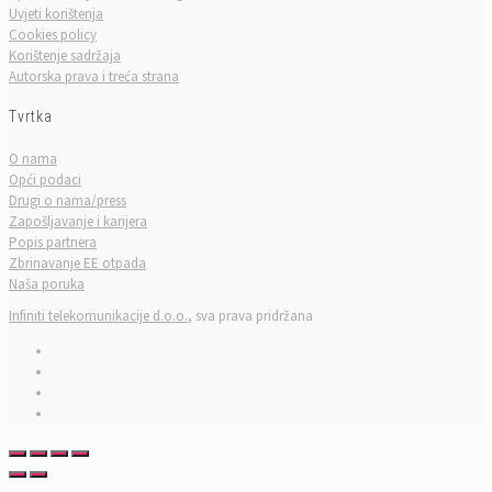
Uvjeti korištenja
Cookies policy
Korištenje sadržaja
Autorska prava i treća strana
Tvrtka
O nama
Opći podaci
Drugi o nama/press
Zapošljavanje i karijera
Popis partnera
Zbrinavanje EE otpada
Naša poruka
Infiniti telekomunikacije d.o.o.
, sva prava pridržana