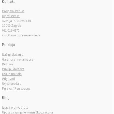
Kontakt
Provjera statusa
Uvjeti servisa
Avenija Dubrovnik 16
10 000 Zagreb
091-513-6170
info＠smartphoneservice.hr
Prodaja
Načini plaćanja
Garancije i reklamacije
Dostava
Prikup i dostava
Otkup uređaja
Prigovori
Uvjeti prodaje
Prijava / Registracija
Blog
Izjava o privatnosti
Upute za izmjene korisničkog računa