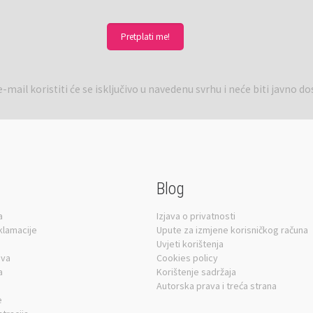
-mail koristiti će se isključivo u navedenu svrhu i neće biti javno d
Blog
a
Izjava o privatnosti
eklamacije
Upute za izmjene korisničkog računa
Uvjeti korištenja
ava
Cookies policy
a
Korištenje sadržaja
Autorska prava i treća strana
e