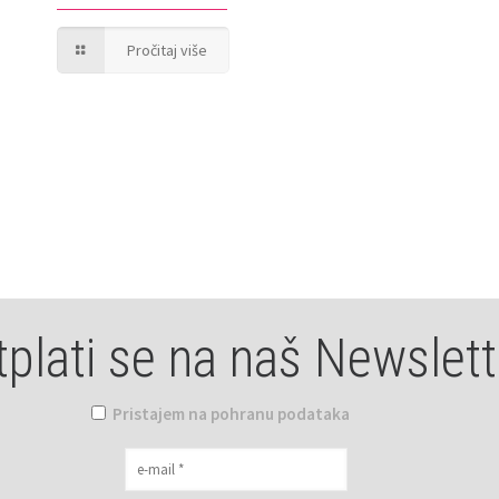
Pročitaj više
tplati se na naš Newslett
Pristajem na pohranu podataka