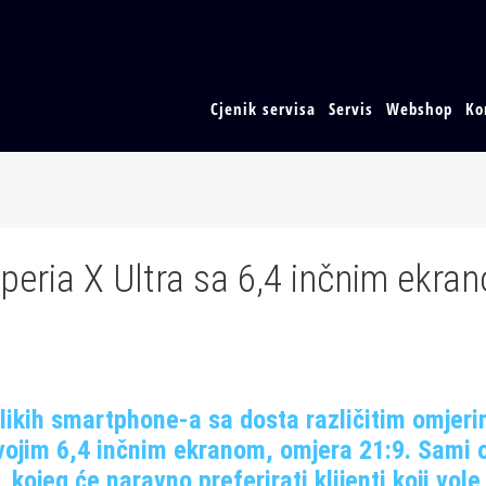
Cjenik servisa
Servis
Webshop
Ko
peria X Ultra sa 6,4 inčnim ekra
elikih smartphone-a sa dosta različitim omjeri
svojim 6,4 inčnim ekranom, omjera 21:9. Sami 
ojeg će naravno preferirati klijenti koji vole