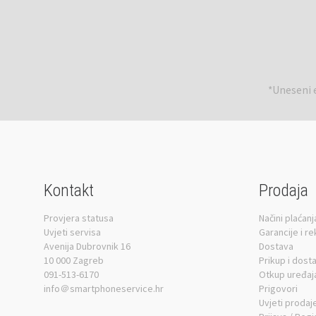
*Uneseni e
Kontakt
Prodaja
Provjera statusa
Načini plaćanj
Uvjeti servisa
Garancije i r
Avenija Dubrovnik 16
Dostava
10 000 Zagreb
Prikup i dost
091-513-6170
Otkup uređaj
info＠smartphoneservice.hr
Prigovori
Uvjeti prodaj