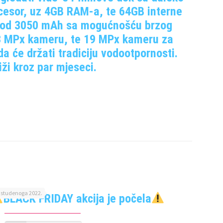
cesor, uz 4GB RAM-a, te 64GB interne
ja od 3050 mAh sa mogućnošću brzog
i 13 MPx kameru, te 19 MPx kameru za
a će držati tradiciju vodootpornosti.
iži kroz par mjeseci.
. studenoga 2022.
BLACK FRIDAY akcija je počela