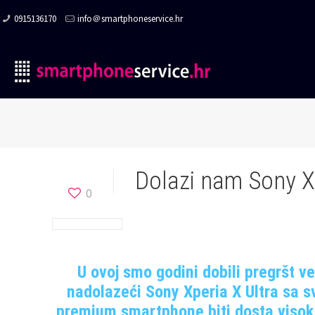
0915136170
info＠smartphoneservice.hr
Dolazi nam Sony X
0
U ovoj smo godini dobili pregršt v
nadolazeći Sony Xperia X Ultra sa 
premium smartphone biti dosta visok, k