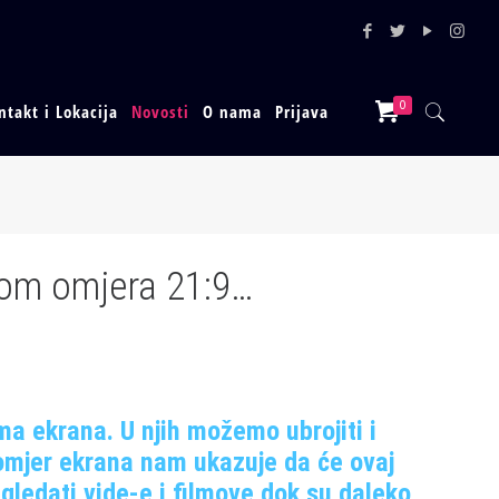
0
ntakt i Lokacija
Novosti
O nama
Prijava
nom omjera 21:9…
ma ekrana. U njih možemo ubrojiti i
omjer ekrana nam ukazuje da će ovaj
 gledati vide-e i filmove dok su daleko