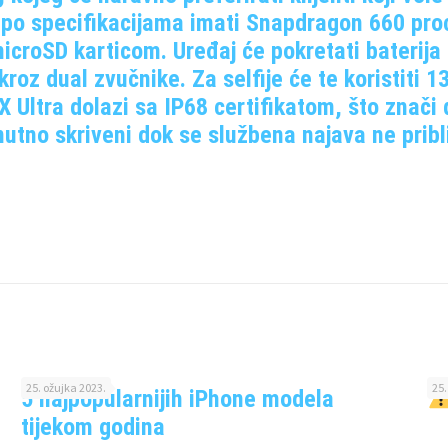
 po specifika
cijama imati Snapdragon 660 pro
 microSD karticom. Uređaj će pokretati bateri
 kroz dual zvučnike. Za selfije će te koristit
Ultra dolazi sa IP68 certifikatom, što znači d
enutno skriveni dok se službena najava ne pribl
25. ožujka 2023.
25
5 najpopularnijih iPhone modela
tijekom godina