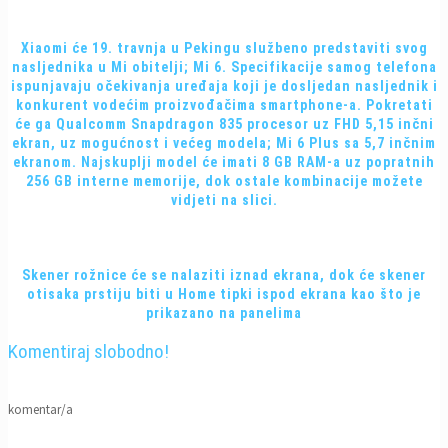
Xiaomi će 19. travnja u Pekingu službeno predstaviti svog
nasljednika u Mi obitelji; Mi 6. Specifikacije samog telefona
ispunjavaju očekivanja uređaja koji je dosljedan nasljednik i
konkurent vodećim proizvođačima smartphone-a. Pokretati
će ga Qualcomm Snapdragon 835 procesor uz FHD 5,15 inčni
ekran, uz mogućnost i većeg modela; Mi 6 Plus sa 5,7 inčnim
ekranom. Najskuplji model će imati 8 GB RAM-a uz popratnih
256 GB interne memorije, dok ostale kombinacije možete
vidjeti na slici.
Skener rožnice će se nalaziti iznad ekrana, dok će skener
otisaka prstiju biti u Home tipki ispod ekrana kao što je
prikazano na panelima
Komentiraj slobodno!
komentar/a