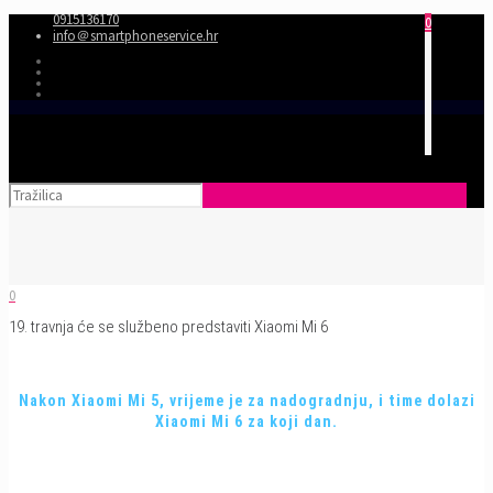
0915136170
0
info＠smartphoneservice.hr
0
19. travnja će se službeno predstaviti Xiaomi Mi 6
Nakon Xiaomi Mi 5, vrijeme je za nadogradnju, i time dolazi
Xiaomi Mi 6 za koji dan.