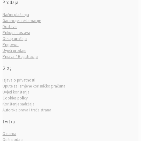
Prodaja
Načini plaćanja
Garancije i reklamacije
Dostava
Prikup i dostava
Otkup uređaja
Prigovori
Uvjeti prodaje
Prijava / Registracija
Blog
Izjava o privatnosti
Upute za izmjene korisničkog računa
Uvjeti korištenja
Cookies policy
Korištenje sadržaja
Autorska prava i treća strana
Tvrtka
O nama
Opći podaci