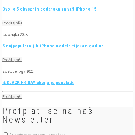
Ovo je 5 obveznih dodataka za vaš iPhone 15
Pročitaj više
25. ožujka 2023.
5 najpopularnijih iPhone modela tijekom godina
Pročitaj više
25. studenoga 2022.
⚠️BLACK FRIDAY akcija je počela⚠️
Pročitaj više
Pretplati se na naš
Newsletter!
Pristajem na pohranu podataka