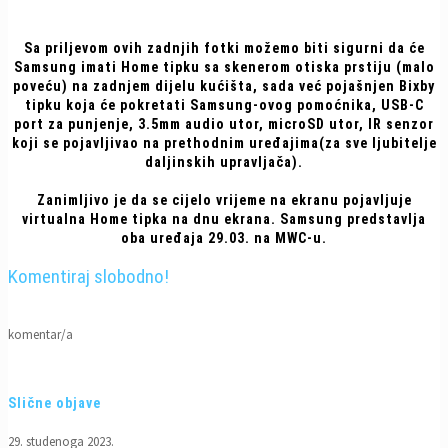
Sa priljevom ovih zadnjih fotki možemo biti sigurni da će
Samsung imati Home tipku sa skenerom otiska prstiju (malo
poveću) na zadnjem dijelu kućišta, sada već pojašnjen Bixby
tipku koja će pokretati Samsung-ovog pomoćnika, USB-C
port za punjenje, 3.5mm audio utor, microSD utor, IR senzor
koji se pojavljivao na prethodnim uređajima(za sve ljubitelje
daljinskih upravljača).
Zanimljivo je da se cijelo vrijeme na ekranu pojavljuje
virtualna Home tipka na dnu ekrana. Samsung predstavlja
oba uređaja 29.03. na MWC-u.
Komentiraj slobodno!
komentar/a
Slične objave
29. studenoga 2023.