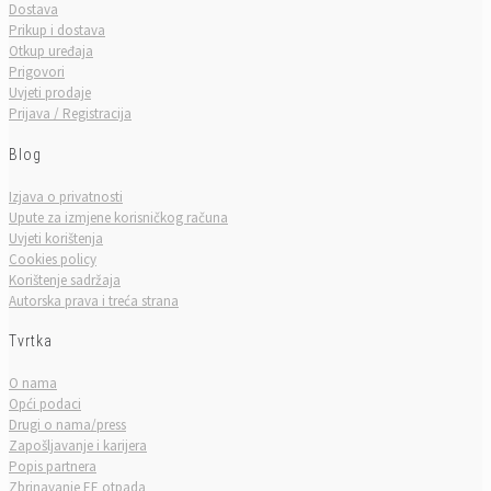
Dostava
Prikup i dostava
Otkup uređaja
Prigovori
Uvjeti prodaje
Prijava / Registracija
Blog
Izjava o privatnosti
Upute za izmjene korisničkog računa
Uvjeti korištenja
Cookies policy
Korištenje sadržaja
Autorska prava i treća strana
Tvrtka
O nama
Opći podaci
Drugi o nama/press
Zapošljavanje i karijera
Popis partnera
Zbrinavanje EE otpada