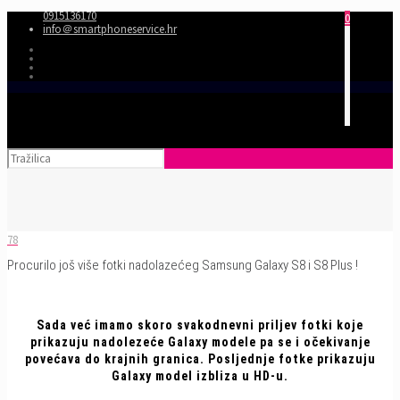
0915136170
0
info＠smartphoneservice.hr
78
Procurilo još više fotki nadolazećeg Samsung Galaxy S8 i S8 Plus !
Sada već imamo skoro svakodnevni priljev fotki koje
prikazuju nadolezeće Galaxy modele pa se i očekivanje
povećava do krajnih granica. Posljednje fotke prikazuju
Galaxy model izbliza u HD-u.