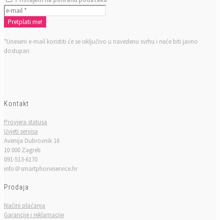
*Uneseni e-mail koristiti će se isključivo u navedenu svrhu i neće biti javno
dostupan
Kontakt
Provjera statusa
Uvjeti servisa
Avenija Dubrovnik 16
10 000 Zagreb
091-513-6170
info＠smartphoneservice.hr
Prodaja
Načini plaćanja
Garancije i reklamacije