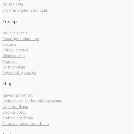
091-513-6170
info＠smartphoneservice.hr
Prodaja
Načini plaćanja
Garancije i reklamacije
Dostava
Prikup i dostava
Otkup uređaja
Prigovori
Uvjeti prodaje
Prijava / Registracija
Blog
Izjava o privatnosti
Upute za izmjene korisničkog računa
Uvjeti korištenja
Cookies policy
Korištenje sadržaja
Autorska prava i treća strana