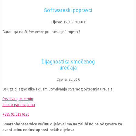
Softwareski popravci
Cijena: 35,00 - 50,00 €
Garancija na Softwareske popravke je 1 mjesec!
Dijagnostika smočenog
uređaja
Cijena: 35,00 €
Usluga dijagnostike s ciljem utvrđivanja stvarnog oštečenja uređaja.
Rezervirajte termin
Info. o garancijama
+385 91 513 6170
Smartphoneservice većinu dijelova ima na zalihi no ne odgovara za
eventualnu nedostupnost nekih dijelova.