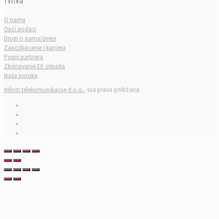
Tvrtka
O nama
Opći podaci
Drugi o nama/press
Zapošljavanje i karijera
Popis partnera
Zbrinavanje EE otpada
Naša poruka
Infiniti telekomunikacije d.o.o.
, sva prava pridržana