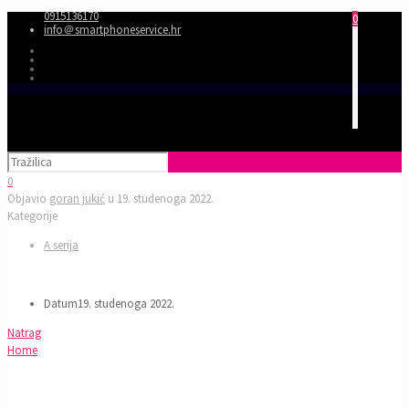
0915136170
0
info＠smartphoneservice.hr
0
Objavio
goran jukić
u
19. studenoga 2022.
Kategorije
A serija
Datum
19. studenoga 2022.
Natrag
Home