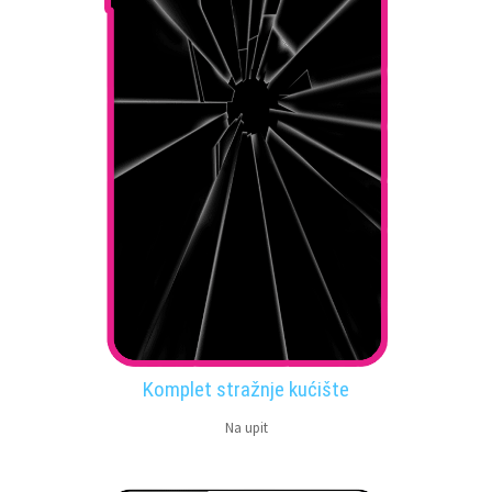
Komplet stražnje kućište
Na upit