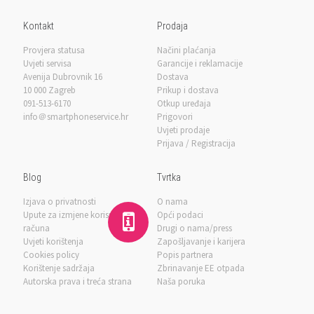
Kontakt
Prodaja
Provjera statusa
Načini plaćanja
Uvjeti servisa
Garancije i reklamacije
Avenija Dubrovnik 16
Dostava
10 000 Zagreb
Prikup i dostava
091-513-6170
Otkup uređaja
info＠smartphoneservice.hr
Prigovori
Uvjeti prodaje
Prijava / Registracija
Blog
Tvrtka
Izjava o privatnosti
O nama
Upute za izmjene korisničkog
Opći podaci
računa
Drugi o nama/press
Uvjeti korištenja
Zapošljavanje i karijera
Cookies policy
Popis partnera
Korištenje sadržaja
Zbrinavanje EE otpada
Autorska prava i treća strana
Naša poruka