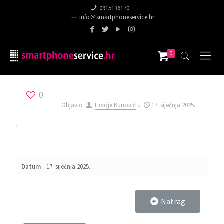
0915136170
info＠smartphoneservice.hr
0
0
Objavio
Hrvoje Kunović
u
17. siječnja 2025.
Datum
17. siječnja 2025.
Natrag