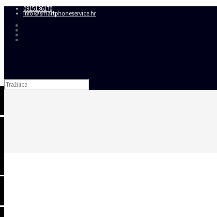
0915136170
info＠smartphoneservice.hr