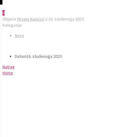
0
0
Objavio
Hrvoje Kunović
u
16. studenoga 2023.
Kategorije
Nova
Datum
16. studenoga 2023.
Natrag
Home