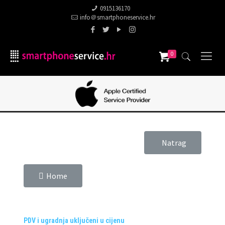
0915136170
info＠smartphoneservice.hr
0
Natrag
Home
PDV i ugradnja uključeni u cijenu