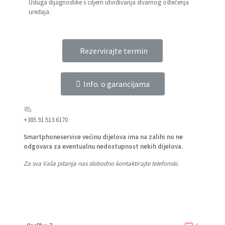
Usluga dijagnostike s ciljem utvrđivanja stvarnog oštečenja
uređaja.
Rezervirajte termin
Info. o garancijama
+385 91 513 6170
Smartphoneservice većinu dijelova ima na zalihi no ne
odgovara za eventualnu nedostupnost nekih dijelova.
Za sva Vaša pitanja nas slobodno kontaktirajte telefonski.