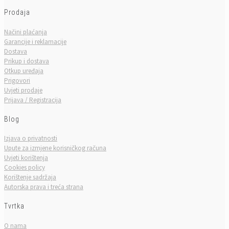
Prodaja
Načini plaćanja
Garancije i reklamacije
Dostava
Prikup i dostava
Otkup uređaja
Prigovori
Uvjeti prodaje
Prijava / Registracija
Blog
Izjava o privatnosti
Upute za izmjene korisničkog računa
Uvjeti korištenja
Cookies policy
Korištenje sadržaja
Autorska prava i treća strana
Tvrtka
O nama