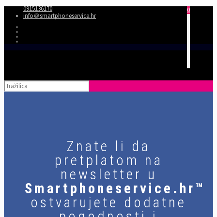
0915136170
0
info＠smartphoneservice.hr
Znate li da
pretplatom na
newsletter u
Smartphoneservice.hr™
ostvarujete dodatne
pogodnosti i